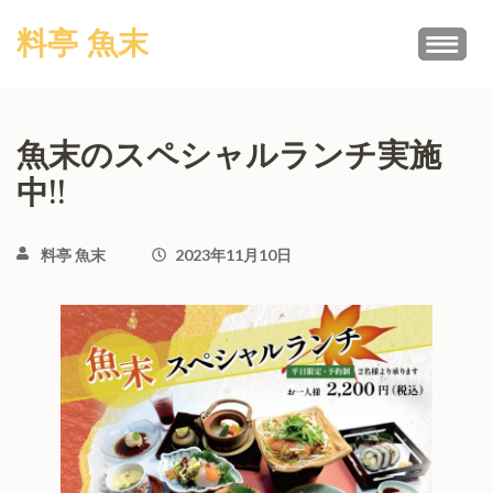
コ
料亭 魚末
ン
テ
ン
ツ
魚末のスペシャルランチ実施
へ
中!!
ス
キ
ッ
料亭 魚末
2023年11月10日
プ
(Enter
を
押
す)