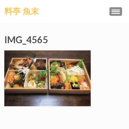
コ
料亭 魚末
ン
テ
ン
ツ
IMG_4565
へ
ス
キ
ッ
プ
(Enter
を
押
す)