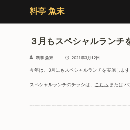
コ
料亭 魚末
ン
テ
ン
ツ
３月もスペシャルランチ
へ
ス
キ
料亭 魚末
2021年3月12日
ッ
今年は、3月にもスペシャルランチを実施します
プ
(Enter
スペシャルランチのチラシは、
こちら
または 
を
押
す)