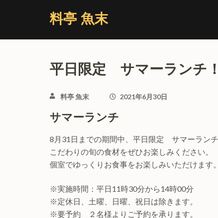
コ
料亭 魚末
ン
テ
ン
ツ
平日限定 サマーランチ
へ
ス
キ
料亭 魚末
2021年6月30日
ッ
サマーランチ
プ
(Enter
8月31日までの期間中、平日限定 サマーランチを
を
こだわりの旬の食材をぜひお楽しみください。
押
個室でゆっくりお食事をお楽しみいただけます
す)
※実施時間：平日11時30分から14時00分
※定休日、土曜、日曜、祝日は除きます。
※要予約 ２名様よりご予約を承ります。