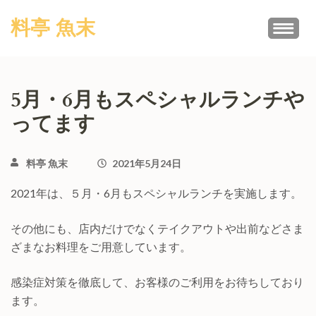
コ
料亭 魚末
ン
テ
ン
ツ
5月・6月もスペシャルランチや
へ
ってます
ス
キ
ッ
料亭 魚末
2021年5月24日
プ
(Enter
2021年は、５月・6月もスペシャルランチを実施します。
を
押
その他にも、店内だけでなくテイクアウトや出前などさま
す)
ざまなお料理をご用意しています。
感染症対策を徹底して、お客様のご利用をお待ちしており
ます。